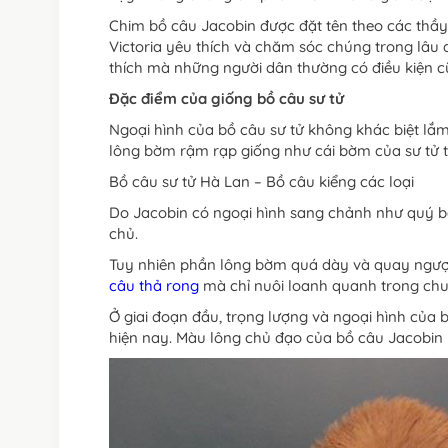
Chim bồ câu Jacobin được đặt tên theo các thầ
Victoria yêu thích và chăm sóc chúng trong lâu
thích mà những người dân thường có điều kiện c
Đặc điểm của giống bồ câu sư tử
Ngoại hình của bồ câu sư tử không khác biệt lắm
lông bờm rậm rạp giống như cái bờm của sư tử t
Bồ câu sư tử Hà Lan – Bồ câu kiểng các loại
Do Jacobin có ngoại hình sang chảnh như quý bà
chủ.
Tuy nhiên phần lông bờm quá dày và quay ngược
câu thả rong
mà chỉ nuôi loanh quanh trong ch
Ở giai đoạn đầu, trọng lượng và ngoại hình của 
hiện nay. Màu lông chủ đạo của bồ câu Jacobin l