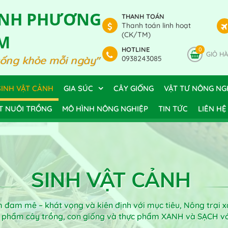
ANH PHƯƠNG
THANH TOÁN
Thanh toán linh hoạt
(CK/TM)
M
HOTLINE
0
GIỎ H
sống khỏe mỗi ngày"
0938243085
SINH VẬT CẢNH
GIA SÚC
CÂY GIỐNG
VẬT TƯ NÔNG NG
T NUÔI TRỒNG
MÔ HÌNH NÔNG NGHIỆP
TIN TỨC
LIÊN HỆ
SINH VẬT CẢNH
ềm đam mê – khát vọng và kiên định với mục tiêu, Nông trại
n phẩm cây trồng, con giống và thực phẩm XANH và SẠCH 