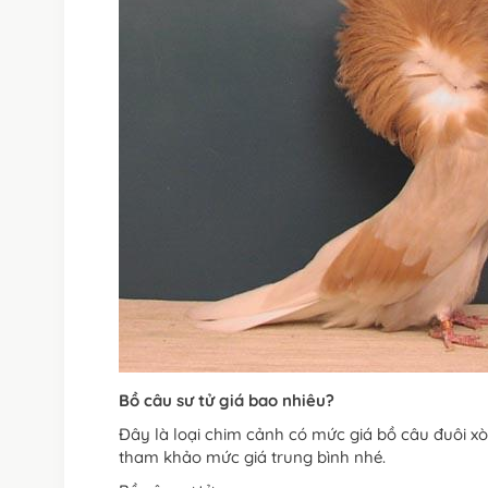
Bồ câu sư tử giá bao nhiêu?
Đây là loại chim cảnh có mức giá bồ câu đuôi xòe
tham khảo mức giá trung bình nhé.