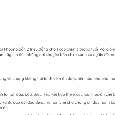
ử khoảng gần 2 triệu đồng cho 1 cặp chim 3 tháng tuổi. Với giố
n hãy tìm đến những nơi chuyên bán chim cảnh có uy tín để mua
 rong và chúng không thể tự đi kiếm ăn được nên hầu như phụ th
 là hạt: đậu, bặp, thóc, kê,… kết hợp thêm các loại thức ăn chế 
 xanh, đậu đỏ, đậu đen,… và hạn chế cho chúng ăn đậu nành bởi 
m ăn.