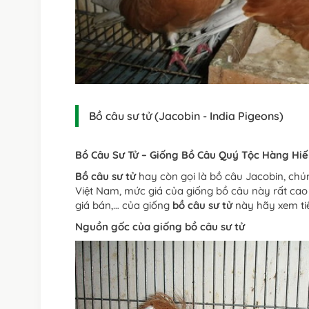
Bồ câu sư tử (Jacobin - India Pigeons)
Bồ Câu Sư Tử – Giống Bồ Câu Quý Tộc Hàng Hiế
Bồ câu sư tử
hay còn gọi là bồ câu Jacobin, chún
Việt Nam, mức giá của giống bồ câu này rất cao
giá bán,… của giống
bồ câu sư tử
này hãy xem tiế
Nguồn gốc của giống bồ câu sư tử