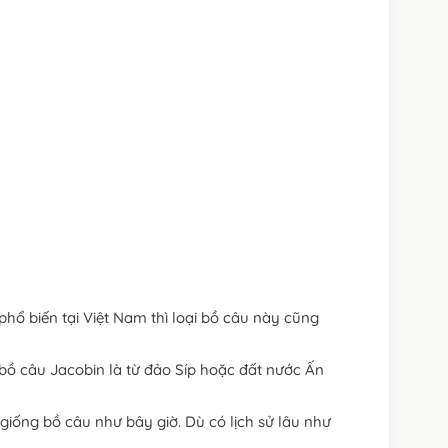
phổ biến tại Việt Nam thì loại bồ câu này cũng
a bồ câu Jacobin là từ đảo Síp hoặc đất nước Ấn
 giống bồ câu như bây giờ. Dù có lịch sử lâu như