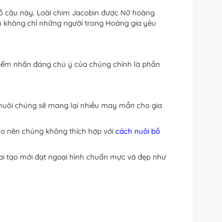
bồ câu này. Loài chim Jacobin được Nữ hoàng
ên không chỉ những người trong Hoàng gia yêu
iểm nhấn đáng chú ý của chúng chính là phần
 nuôi chúng sẽ mang lại nhiều may mắn cho gia
ho nên chúng không thích hợp với
cách nuôi bồ
lai tạo mới đạt ngoại hình chuẩn mực và đẹp như