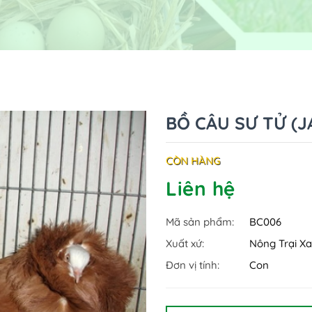
BỒ CÂU SƯ TỬ (J
CÒN HÀNG
Liên hệ
Mã sản phẩm:
BC006
Xuất xứ:
Nông Trại 
Đơn vị tính:
Con