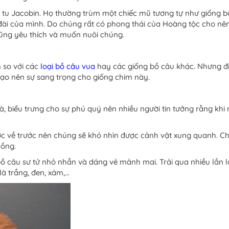
y tu Jacobin. Họ thường trùm một chiếc mũ tương tự như giống 
 đài của mình. Do chúng rất có phong thái của Hoàng tộc cho n
ũng yêu thích và muốn nuôi chúng.
 so với các
loại bồ câu vua
hay các giống bồ câu khác. Nhưng đ
ạo nên sự sang trọng cho giống chim này.
, biểu trưng cho sự phú quý nên nhiều người tin tưởng rằng khi
 về trước nên chúng sẽ khó nhìn được cảnh vật xung quanh. C
uồng.
bồ câu sư tử nhỏ nhắn và dáng vẻ mảnh mai. Trải qua nhiều lần 
à trắng, đen, xám,…