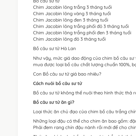
Bồ câu sư tử
Chim Jacobin lông trắng 3 tháng tuổi
Chim Jacobin lông vàng 3 tháng tuổi
Chim Jacobin lông đen 3 tháng tuổi
Chim Jacobin lông trắng phối đỏ 3 tháng tuổi
Chim Jacobin lông trắng phối đen 3 tháng tuổi
Chim Jacobin lông đỏ 3 tháng tuổi
Bồ câu sư tử Hà Lan
Như vậy, mức giá dao động của chim bồ câu sư t
mua được loại bồ câu chất lượng chuẩn 100%, bạ
Con Bồ câu sư tử giá bao nhiêu?
Cách nuôi bồ câu sư tử
Bồ câu sư tử không thể nuôi theo hình thức thả
Bồ câu sư tử ăn gì?
Loại thức ăn chủ đạo của chim bồ câu trắng chính
Những loại đậu có thể cho chim ăn bao gồm: đậu
Phải đem rang chín đậu nành rồi mới để cho chi