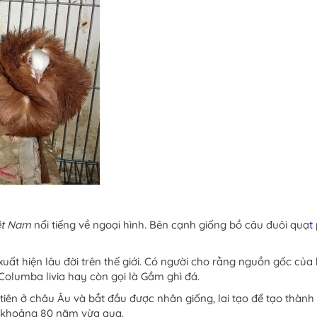
ệt Nam
nổi tiếng về ngoại hình. Bên cạnh giống bồ câu đuôi quạ
t
 xuất hiện lâu đời trên thế giới. Có người cho rằng nguồn gốc củ
 Columba livia hay còn gọi là Gầm ghì đá.
tiên ở châu Âu và bắt đầu được nhân giống, lai tạo để tạo thành
n khoảng 80 năm vừa qua.