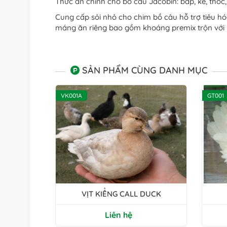
Thức ăn chính cho bồ câu Jacobin: bắp, kê, thóc
Cung cấp sỏi nhỏ cho chim bồ câu hỗ trợ tiêu h
máng ăn riêng bao gồm khoáng premix trộn với h
SẢN PHẨM CÙNG DANH MỤC
VK001A
GT001
VỊT KIỂNG CALL DUCK
Liên hệ