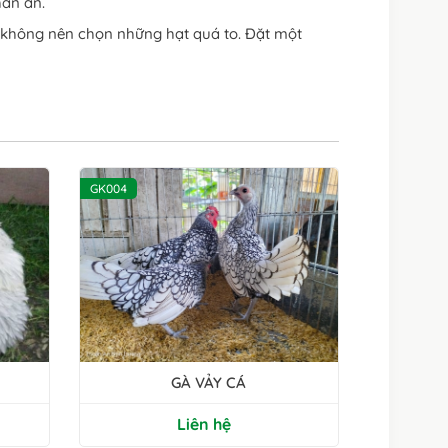
hần ăn.
, không nên chọn những hạt quá to. Đặt một
GK004
GÀ VẢY CÁ
Liên hệ