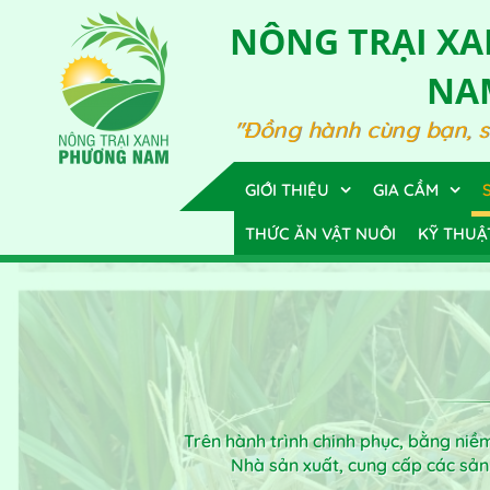
NÔNG TRẠI X
NA
"Đồng hành cùng bạn, 
GIỚI THIỆU
GIA CẦM
THỨC ĂN VẬT NUÔI
KỸ THUẬ
Trên hành trình chinh phục, bằng ni
Nhà sản xuất, cung cấp các sả