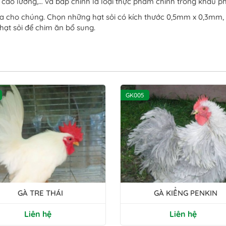
, cao lương,… và bắp chính là loại thực phẩm chính trong khẩu p
óa cho chúng. Chọn những hạt sỏi có kích thước 0,5mm x 0,3mm
ạt sỏi để chim ăn bổ sung.
GK005
GÀ TRE THÁI
GÀ KIỂNG PENKIN
Liên hệ
Liên hệ