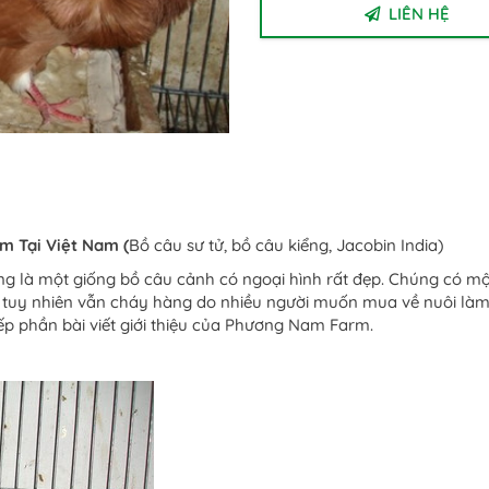
LIÊN HỆ
m Tại Việt Nam (
Bồ câu sư tử, bồ câu kiểng, Jacobin India)
g là một giống bồ câu cảnh có ngoại hình rất đẹp. Chúng có một
 tuy nhiên vẫn cháy hàng do nhiều người muốn mua về nuôi làm 
p phần bài viết giới thiệu của Phương Nam Farm.