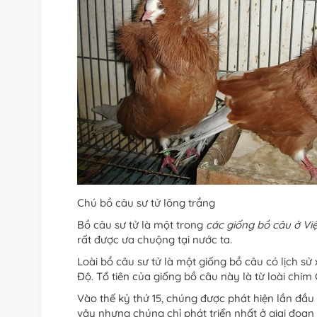
Chú bồ câu sư tử lông trắng
Bồ câu sư tử là một trong
các giống bồ câu ở Vi
rất được ưa chuộng tại nước ta.
Loài bồ câu sư tử là một giống bồ câu có lịch sử
Độ. Tổ tiên của giống bồ câu này là từ loài chim
Vào thế kỷ thứ 15, chúng được phát hiện lần đầu 
vậy nhưng chúng chỉ phát triển nhất ở giai đoạ