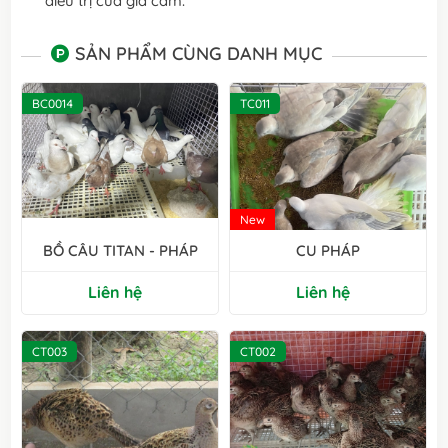
điều trị của gia cầm.
SẢN PHẨM CÙNG DANH MỤC
BC0014
TC011
New
BỒ CÂU TITAN - PHÁP
CU PHÁP
Liên hệ
Liên hệ
CT003
CT002