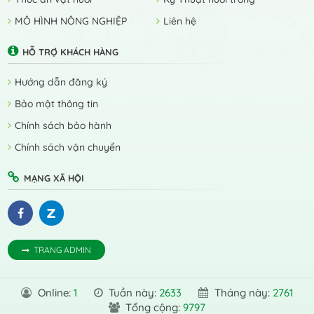
MÔ HÌNH NÔNG NGHIỆP
Liên hệ
HỖ TRỢ KHÁCH HÀNG
Hướng dẫn đăng ký
Bảo mật thông tin
Chính sách bảo hành
Chính sách vận chuyển
MẠNG XÃ HỘI
TRANG ADMIN
Online:
1
Tuần này:
2633
Tháng này:
2761
Tổng cộng:
9797