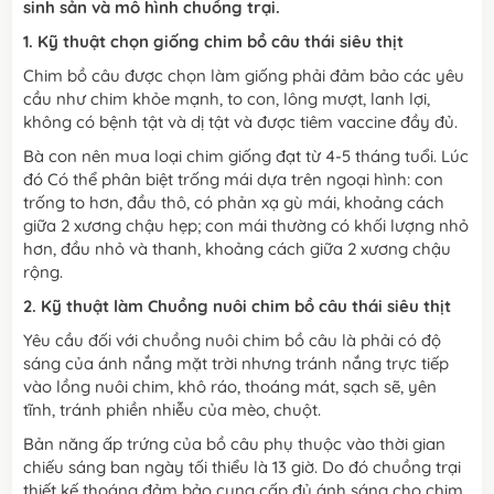
sinh sản và mô hình chuồng trại.
1. Kỹ thuật chọn giống chim bồ câu thái siêu thịt
Chim bồ câu được chọn làm giống phải đảm bảo các yêu
cầu như chim khỏe mạnh, to con, lông mượt, lanh lợi,
không có bệnh tật và dị tật và được tiêm vaccine đầy đủ.
Bà con nên mua loại chim giống đạt từ 4-5 tháng tuổi. Lúc
đó Có thể phân biệt trống mái dựa trên ngoại hình: con
trống to hơn, đầu thô, có phản xạ gù mái, khoảng cách
giữa 2 xương chậu hẹp; con mái thường có khối lượng nhỏ
hơn, đầu nhỏ và thanh, khoảng cách giữa 2 xương chậu
rộng.
2. Kỹ thuật làm Chuồng nuôi chim bồ câu thái siêu thịt
Yêu cầu đối với chuồng nuôi chim bồ câu là phải có độ
sáng của ánh nắng mặt trời nhưng tránh nắng trực tiếp
vào lồng nuôi chim, khô ráo, thoáng mát, sạch sẽ, yên
tĩnh, tránh phiền nhiễu của mèo, chuột.
Bản năng ấp trứng của bồ câu phụ thuộc vào thời gian
chiếu sáng ban ngày tối thiểu là 13 giờ. Do đó chuồng trại
thiết kế thoáng đảm bảo cung cấp đủ ánh sáng cho chim.