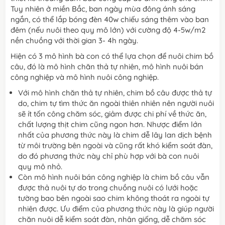
Tuy nhiên ở miền Bắc, ban ngày mùa đông ánh sáng
ngắn, có thể lắp bóng đèn 40w chiếu sáng thêm vào ban
đêm (nếu nuôi theo quy mô lớn) với cường độ 4-5w/m2
nền chuồng với thời gian 3- 4h ngày.
Hiện có 3 mô hình bà con có thể lựa chọn để nuôi chim bồ
câu, đó là mô hình chăn thả tự nhiên, mô hình nuôi bán
công nghiệp và mô hình nuôi công nghiệp.
Với mô hình chăn thả tự nhiên, chim bồ câu được thả tự
do, chim tự tìm thức ăn ngoài thiên nhiên nên người nuôi
sẽ ít tốn công chăm sóc, giảm được chi phí về thức ăn,
chất lượng thịt chim cũng ngon hơn. Nhược điểm lớn
nhất của phương thức này là chim dễ lây lan dịch bệnh
từ môi trường bên ngoài và cũng rất khó kiểm soát đàn,
do đó phương thức này chỉ phù hợp với bà con nuôi
quy mô nhỏ.
Còn mô hình nuôi bán công nghiệp là chim bồ câu vẫn
được thả nuôi tự do trong chuồng nuôi có lưới hoặc
tường bao bên ngoài sao chim không thoát ra ngoài tự
nhiên được. Ưu điểm của phương thức này là giúp người
chăn nuôi dễ kiểm soát đàn, nhân giống, dễ chăm sóc