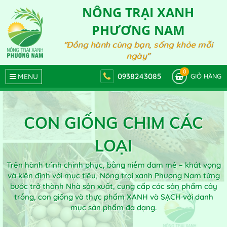
NÔNG TRẠI XANH
PHƯƠNG NAM
"Đồng hành cùng bạn, sống khỏe mỗi
ngày"
0
0938243085
MENU
GIỎ HÀNG
CON GIỐNG CHIM CÁC
LOẠI
Trên hành trình chinh phục, bằng niềm đam mê – khát vọng
và kiên định với mục tiêu, Nông trại xanh Phương Nam từng
bước trở thành Nhà sản xuất, cung cấp các sản phẩm cây
trồng, con giống và thực phẩm XANH và SẠCH với danh
mục sản phẩm đa dạng.