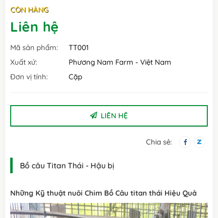
CÒN HÀNG
Liên hệ
Mã sản phẩm:
TT001
Xuất xứ:
Phương Nam Farm - Việt Nam
Đơn vị tính:
Cặp
LIÊN HỆ
Chia sẻ:
Bồ câu Titan Thái - Hậu bị
Những Kỹ thuật nuôi Chim Bồ Câu titan thái Hiệu Quả