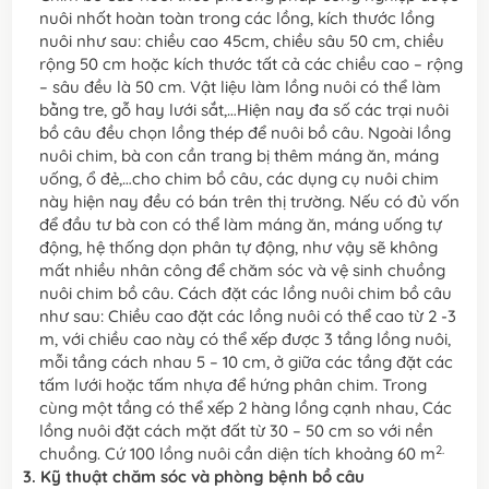
nuôi nhốt hoàn toàn trong các lồng, kích thước lồng
nuôi như sau: chiều cao 45cm, chiều sâu 50 cm, chiều
rộng 50 cm hoặc kích thước tất cả các chiều cao – rộng
– sâu đều là 50 cm. Vật liệu làm lồng nuôi có thể làm
bằng tre, gỗ hay lưới sắt,…Hiện nay đa số các trại nuôi
bồ câu đều chọn lồng thép để nuôi bồ câu. Ngoài lồng
nuôi chim, bà con cần trang bị thêm máng ăn, máng
uống, ổ đẻ,…cho chim bồ câu, các dụng cụ nuôi chim
này hiện nay đều có bán trên thị trường. Nếu có đủ vốn
để đầu tư bà con có thể làm máng ăn, máng uống tự
động, hệ thống dọn phân tự động, như vậy sẽ không
mất nhiều nhân công để chăm sóc và vệ sinh chuồng
nuôi chim bồ câu. Cách đặt các lồng nuôi chim bồ câu
như sau: Chiều cao đặt các lồng nuôi có thể cao từ 2 -3
m, với chiều cao này có thể xếp được 3 tầng lồng nuôi,
mỗi tầng cách nhau 5 – 10 cm, ở giữa các tầng đặt các
tấm lưới hoặc tấm nhựa để hứng phân chim. Trong
cùng một tầng có thể xếp 2 hàng lồng cạnh nhau, Các
lồng nuôi đặt cách mặt đất từ 30 – 50 cm so với nền
2.
chuồng. Cứ 100 lồng nuôi cần diện tích khoảng 60 m
3. Kỹ thuật chăm sóc và phòng bệnh bồ câu