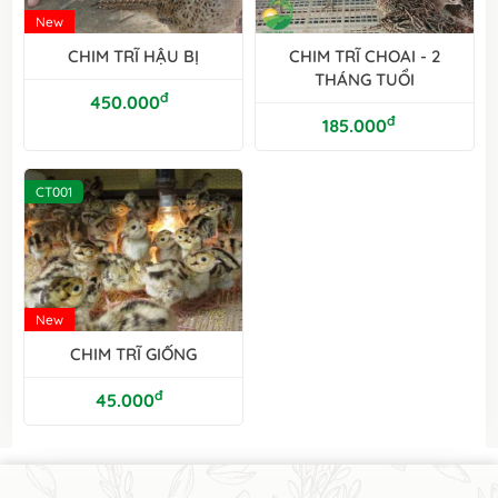
New
CHIM TRĨ HẬU BỊ
CHIM TRĨ CHOAI - 2
THÁNG TUỔI
đ
450.000
đ
185.000
CT001
New
CHIM TRĨ GIỐNG
đ
45.000