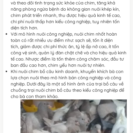
và theo dõi tình trạng sức khỏe của chim, tăng khả
năng phòng ngừa bệnh do không gian nuôi khép kín,
chim phát triển nhanh, thu được hiệu quả kinh tế cao,
chi phí nuôi thấp hơn kiểu công nghiệp, tuy nhiên tốn
diện tích hơn.
Với mô hình nuôi công nghiệp, nuôi chim nhốt hoàn
toàn có rất nhiều ưu điểm như: sạch sẽ, tốn ít diện
tích, giảm được chi phí thức ăn, tỷ lệ ấp nở cao, ít tốn
công vệ sinh, quản lý đàn chặt chẽ và cho hiệu quả kinh
tế cao. Nhược điểm là tốn thêm công chăm sóc, đầu tư
ban đầu cao hơn, chim yếu hơn nuôi tự nhiên.
Khi nuôi chim bồ câu kinh doanh, khuyến khích bà con
lựa chọn nuôi theo mô hình bán công nghiệp và công
nghiệp. Dưới đây là một số hình ảnh của trại bồ câu về
chuồng trại nuôi chim bồ câu theo kiểu công nghiệp để
cho bà con tham khảo.