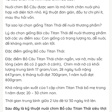
Nuôi chim Bồ Câu được xem là mô hình chăn nuôi phù
hợp với diện tích nhỏ. Kỹ thuật đơn giản, đầu tư chi phí ít,
mau thu hồi vốn.
Tại sao lại chọn giống Titan Thái để nuôi thương phẩm?
Lý do chọn giống Bòi câu Titan Thái để nuôi thương phẩm
bởi các ưu điểm sau: Con giống có trọng lượng to, dễ nuôi,
đề kháng mạnh, sinh sản tốt.
Đặc điểm giống Bồ câu Titan Thái:
Đặc điểm Bồ Câu Titan Thái chân ngắn, vai nở, màu sắc
lông (xám đá có 2 gạch ở cánh), Chim mới nở có khối
lượng trung bình 17 gram/con, 28 ngày tuổi nặng
647gram, 6 tháng tuổi đạt 700gram, 1 năm tuổi đạt
800gram.
Khả năng sản xuất của 1 cặp chim Titan Thái bố mẹ trong
1 năm được 20 – 30 chim non.
Thời gian trung bình giữa 2 lứa đẻ từ 30 ngày trở lên.
Sau đây là kỹ thuật nuôi chim Bồ câu Titan Thái siêu thịt