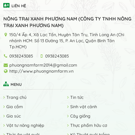
LIÊN HỆ
NÔNG TRẠI XANH PHƯƠNG NAM (CÔNG TY TNHH NÔNG
TRẠI XANH PHƯƠNG NAM)
150/4 Ấp 4, Xã Lạc Tấn, Huyện Tân Trụ, Tỉnh Long An (Chi
nhánh HCM: Số 13 Đường 15, P. An Lạc, Quận Bình Tân
Tp.HCM)
0938243085
0938243085
phuongnamfarm2014@gmail.com
http://www.phuongnamfarm.vn
MENU
Trang chủ
Tin tức
Gia cầm
Sinh vật cảnh
Gia súc
Cây giống
Vật tư nông nghiệp
Thực phẩm hữu cơ
Thức ăn vật nuôi
Kỹ Thuật nuôi trồng