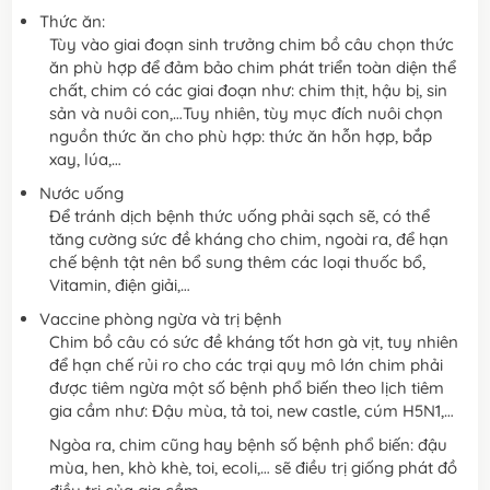
Thức ăn:
Tùy vào giai đoạn sinh trưởng chim bồ câu chọn thức
ăn phù hợp để đảm bảo chim phát triển toàn diện thể
chất, chim có các giai đoạn như: chim thịt, hậu bị, sin
sản và nuôi con,…Tuy nhiên, tùy mục đích nuôi chọn
nguồn thức ăn cho phù hợp: thức ăn hỗn hợp, bắp
xay, lúa,…
Nước uống
Để tránh dịch bệnh thức uống phải sạch sẽ, có thể
tăng cường sức đề kháng cho chim, ngoài ra, để hạn
chế bệnh tật nên bổ sung thêm các loại thuốc bổ,
Vitamin, điện giải,…
Vaccine phòng ngừa và trị bệnh
Chim bồ câu có sức đề kháng tốt hơn gà vịt, tuy nhiên
để hạn chế rủi ro cho các trại quy mô lớn chim phải
được tiêm ngừa một số bệnh phổ biến theo lịch tiêm
gia cầm như: Đậu mùa, tả toi, new castle, cúm H5N1,…
Ngòa ra, chim cũng hay bệnh số bệnh phổ biến: đậu
mùa, hen, khò khè, toi, ecoli,… sẽ điều trị giống phát đồ