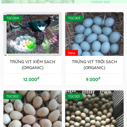
TGC004
TGC003
New
TRỨNG VỊT XIÊM SẠCH
TRỨNG VỊT TRỜI SẠCH
(ORGANIC)
(ORGANIC)
đ
đ
12.000
9.000
TGC002
TGC001