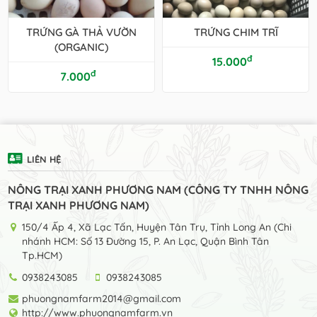
TRỨNG GÀ THẢ VƯỜN
TRỨNG CHIM TRĨ
(ORGANIC)
đ
15.000
đ
7.000
LIÊN HỆ
NÔNG TRẠI XANH PHƯƠNG NAM (CÔNG TY TNHH NÔNG
TRẠI XANH PHƯƠNG NAM)
150/4 Ấp 4, Xã Lạc Tấn, Huyện Tân Trụ, Tỉnh Long An (Chi
nhánh HCM: Số 13 Đường 15, P. An Lạc, Quận Bình Tân
Tp.HCM)
0938243085
0938243085
phuongnamfarm2014@gmail.com
http://www.phuongnamfarm.vn