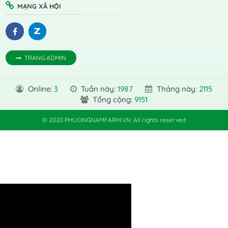
MẠNG XÃ HỘI
TRANG ADMIN
Online:
3
Tuần này:
1987
Tháng này:
2115
Tổng cộng:
9151
© 2020 PHUONGNAMFARM.VN. All rights reserved