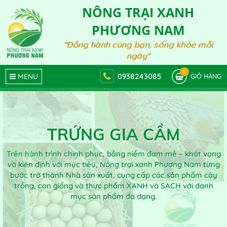
NÔNG TRẠI XANH
PHƯƠNG NAM
"Đồng hành cùng bạn, sống khỏe mỗi
ngày"
0
0938243085
MENU
GIỎ HÀNG
TRỨNG GIA CẦM
Trên hành trình chinh phục, bằng niềm đam mê – khát vọng
và kiên định với mục tiêu, Nông trại xanh Phương Nam từng
bước trở thành Nhà sản xuất, cung cấp các sản phẩm cây
trồng, con giống và thực phẩm XANH và SẠCH với danh
mục sản phẩm đa dạng.