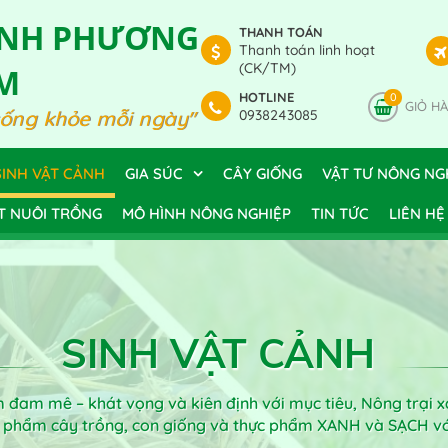
ANH PHƯƠNG
THANH TOÁN
Thanh toán linh hoạt
(CK/TM)
M
HOTLINE
0
GIỎ H
sống khỏe mỗi ngày"
0938243085
SINH VẬT CẢNH
GIA SÚC
CÂY GIỐNG
VẬT TƯ NÔNG NG
T NUÔI TRỒNG
MÔ HÌNH NÔNG NGHIỆP
TIN TỨC
LIÊN HỆ
SINH VẬT CẢNH
ềm đam mê – khát vọng và kiên định với mục tiêu, Nông trại
n phẩm cây trồng, con giống và thực phẩm XANH và SẠCH 