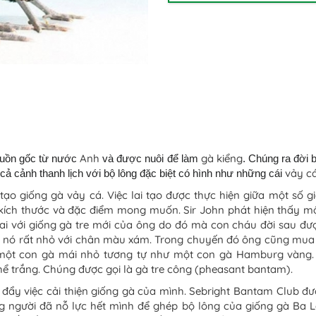
Anh
gà kiểng
uồn gốc từ nước
và được nuôi để làm
. Chúng ra đời 
vảy c
 cả cảnh thanh lịch với bộ lông đặc biệt có hình như những cái
tạo giống gà vảy cá. Việc lai tạo được thực hiện giữa một số g
 kích thước và đặc điểm mong muốn. Sir John phát hiện thấy một 
lai với giống gà tre mới của ông do đó mà con cháu đời sau đư
h, nó rất nhỏ với chân màu xám. Trong chuyến đó ông cũng mua
 một con gà mái nhỏ tương tự như một con gà Hamburg vàng.
ể trắng. Chúng được gọi là gà tre công (pheasant bantam).
 đẩy việc cải thiện giống gà của mình. Sebright Bantam Club đư
g người đã nỗ lực hết mình để ghép bộ lông của giống gà Ba La