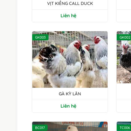
VỊT KIỂNG CALL DUCK
Liên hệ
GK003
GK002
GÀ KỲ LÂN
Liên hệ
BC017
TC006