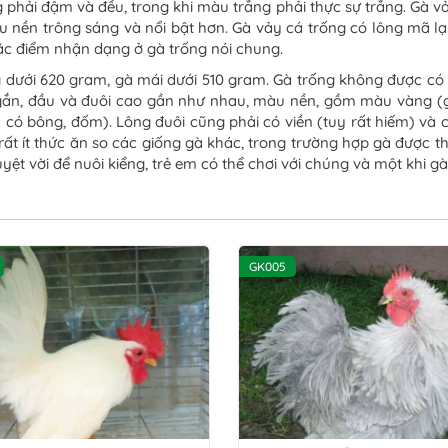
 phải đậm và đều, trong khi màu trắng phải thực sự trắng. Gà vảy
àu nền trông sáng và nổi bật hơn. Gà vảy cá trống có lông mã lạ
ặc điểm nhận dạng ở gà trống nói chung.
g dưới 620 gram, gà mái dưới 510 gram. Gà trống không được có
gắn, đầu và đuôi cao gần như nhau, màu nền, gồm màu vàng (gol
có bông, đốm). Lông đuôi cũng phải có viền (tuy rất hiếm) và c
ất ít thức ăn so các giống gà khác, trong trường hợp gà được t
uyệt vời để nuôi kiểng, trẻ em có thể chơi với chúng và một khi 
GK005