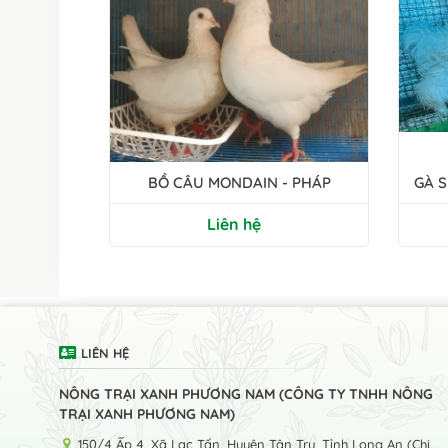
BỒ CÂU MONDAIN - PHÁP
GÀ S
Liên hệ
LIÊN HỆ
NÔNG TRẠI XANH PHƯƠNG NAM (CÔNG TY TNHH NÔNG
TRẠI XANH PHƯƠNG NAM)
150/4 Ấp 4, Xã Lạc Tấn, Huyện Tân Trụ, Tỉnh Long An (Chi