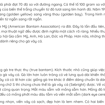
tả phải đạt 70 độ so với đường ngang. Cá thể lố 100 gram so với
của biến thể trắng chuyển từ đỏ tươi sang tím hanh đỏ. Năm 1915
vàng (golden yellow) sang vàng thau (golden bay). Trong hình 
ển từ ngắn sang rất ngắn.
e Mỹ (American Bantam Association) ra đời. Đây là lần đầu tiên,
, mọi thuật ngữ đều được định nghĩa một cách rõ ràng. Nhiều th
p hội Gia cầm Mỹ, Anh, Hà Lan, Đức và Pháp. Hơn nữa, những 
 dành riêng cho gà vảy cá.
ng gà tre thực thụ (true bantam). Kích thước nhỏ cũng giúp việ
ủa gà vảy cá. Gà lớn hơn luôn trông có vẻ lưng quá dài khiến th
ảy cá có lẽ hơn các giống gà tre khác ở điểm dáng chuẩn là dáng
áng chữ S thì chúng chưa thể là gà vảy cá (Sebright) được. Về
 cũng quan trọng. Mắt màu sẫm với mồng sẫm hơn. Mồng đỏ tươ
 đều có mồng phớt màu dâu tằm và viền mắt sẫm (dark eye cere
hông nhọn, viền vảy cá sạch, đẹp hơn là lem nhem. Có hai bi