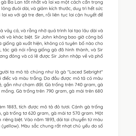
gà Ba Lan tốt nhất và lai xa một cách cẩn trọng
ông đuôi dài, và giảm kích thước, duy trì hết sức
 xa với gà tre đen, rồi liên tục lai cận huyết để
 vảy cá, và rằng nhờ quá trình lai tạo lâu dài và
ới và khác biệt. Sir John không bao giờ công bố
à giống gà xuất hiện, không có tuyên bố nào cho
 tác giả nói rằng giống gà đã hình thành, và Sir
ương đông và có lẽ được Sir John nhập về và phổ
gười ta mô tả chúng như là gà "Laced Sebright"
tai điếc và màu trắng. Da đầu được mô tả có màu
ệ, gần như chạm đất. Gà trống trên 740 gram, gà
a mồng. Gà trống trên 790 gram, gà mái trên 680
m 1883, tích được mô tả đỏ tươi. Cánh gà trống
 gà trống tơ 620 gram, gà mái tơ 570 gram. Một
 riêng biệt. Vào năm 1893, dái tai chuyển từ màu
 (yellow). Màu sắc chung rất nhạt chủ yếu do số