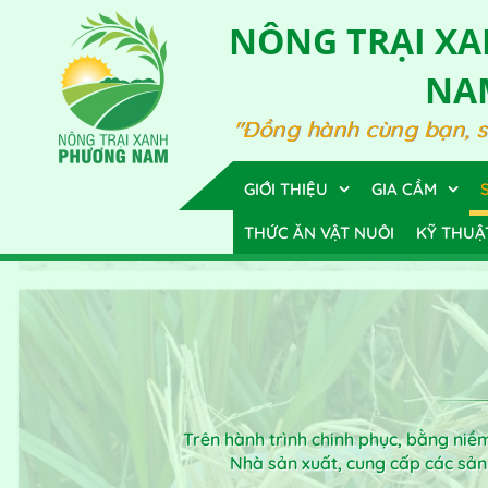
NÔNG TRẠI X
NA
"Đồng hành cùng bạn, 
GIỚI THIỆU
GIA CẦM
THỨC ĂN VẬT NUÔI
KỸ THUẬ
Trên hành trình chinh phục, bằng ni
Nhà sản xuất, cung cấp các sả