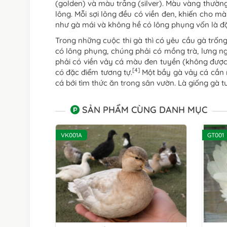
(golden) và màu trắng (silver). Màu vàng thường
lông. Mỗi sợi lông đều có viền đen, khiến cho m
như gà mái và không hề có lông phụng vốn là đ
Trong những cuộc thi gà thì có yêu cầu gà trốn
có lông phụng, chúng phải có mồng trà, lưng n
phải có viền vảy cá màu đen tuyền (không được 
[4]
có đặc điểm tương tự.
Một bầy gà vảy cá cần r
cá bới tìm thức ăn trong sân vườn. Là giống gà t
SẢN PHẨM CÙNG DANH MỤC
VK001A
GT001