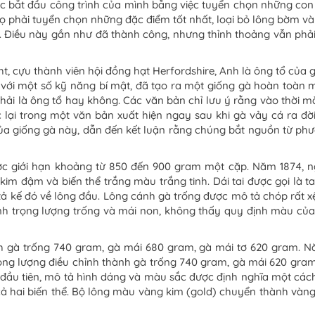
ác bắt đầu công trình của mình bằng việc tuyển chọn những con 
ọ phải tuyển chọn những đặc điểm tốt nhất, loại bỏ lông bờm và l
 Điều này gần như đã thành công, nhưng thỉnh thoảng vẫn phải lai
, cựu thành viên hội đồng hạt Herfordshire, Anh là ông tổ của gà
 với một số kỹ năng bí mật, đã tạo ra một giống gà hoàn toàn m
hải là ông tổ hay không. Các văn bản chỉ lưu ý rằng vào thời m
lại trong một văn bản xuất hiện ngay sau khi gà vảy cá ra đời,
ủa giống gà này, dẫn đến kết luận rằng chúng bắt nguồn từ ph
ược giới hạn khoảng từ 850 đến 900 gram một cặp. Năm 1874, n
kim đậm và biến thể trắng màu trắng tinh. Dái tai được gọi là 
 kế đó về lông đầu. Lông cánh gà trống được mô tả chóp rất x
ịnh trọng lượng trống và mái non, không thấy quy định màu củ
 gà trống 740 gram, gà mái 680 gram, gà mái tơ 620 gram. Nă
ng lượng điều chỉnh thành gà trống 740 gram, gà mái 620 gram,
 đầu tiên, mô tả hình dáng và màu sắc được định nghĩa một cách
ả hai biến thể. Bộ lông màu vàng kim (gold) chuyển thành vàng