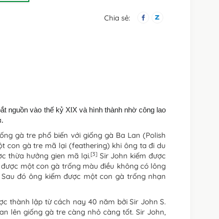
Chia sẻ:
bắt nguồn vào thế kỷ XIX và hình thành nhờ công lao
á
.
iống gà tre phổ biến với giống gà Ba Lan (Polish
con gà tre mã lại (feathering) khi ông ta đi du
[3]
ợc thừa hưởng gien mã lại.
Sir John kiếm được
 được một con gà trống màu điều không có lông
 Sau đó ông kiếm được một con gà trống nhạn
ợc thành lập từ cách nay 40 năm bởi Sir John S.
n lên giống gà tre càng nhỏ càng tốt. Sir John,