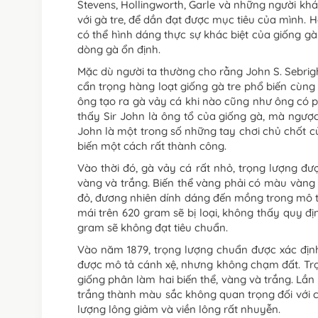
Stevens, Hollingworth, Garle và những người kh
với gà tre, để dần đạt được mục tiêu của mình. H
có thể hình dáng thực sự khác biệt của giống gà.
dòng gà ổn định.
Mặc dù người ta thường cho rằng John S. Sebright
cẩn trọng hàng loạt giống gà tre phổ biến cùng
ông tạo ra gà vảy cá khi nào cũng như ông có p
thấy Sir John là ông tổ của giống gà, mà ngược 
John là một trong số những tay chơi chủ chốt c
biến một cách rất thành công.
Vào thời đó, gà vảy cá rất nhỏ, trọng lượng đ
vàng và trắng. Biến thể vàng phải có màu vàng 
đỏ, đương nhiên dính dáng đến mồng trong mô tả
mái trên 620 gram sẽ bị loại, không thấy quy đ
gram sẽ không đạt tiêu chuẩn.
Vào năm 1879, trọng lượng chuẩn được xác định
được mô tả cánh xệ, nhưng không chạm đất. Trọ
giống phân làm hai biến thể, vàng và trắng. Lần
trắng thành màu sắc không quan trọng đối với c
lượng lông giảm và viền lông rất nhuyễn.