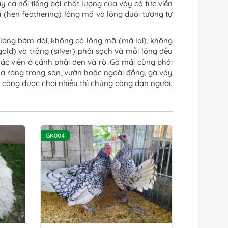
 cá nổi tiếng bởi chất lượng của vảy cá tức viền
i (hen feathering) lông mã và lông đuôi tương tự
 lông bờm dài, không có lông mã (mã lại), không
d) và trắng (silver) phải sạch và mỗi lông đều
ác viền ở cánh phải đen và rõ. Gà mái cũng phải
hả rông trong sân, vườn hoặc ngoài đồng, gà vảy
gà càng được chơi nhiều thì chúng càng dạn người.
GK004