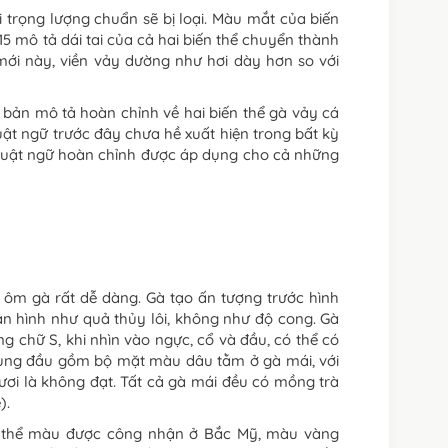
 trọng lượng chuẩn sẽ bị loại. Màu mắt của biến
 mô tả dái tai của cả hai biến thể chuyển thành
mới này, viền vảy dường như hơi dày hơn so với
 bản mô tả hoàn chỉnh về hai biến thể gà vảy cá
uật ngữ trước đây chưa hề xuất hiện trong bất kỳ
thuật ngữ hoàn chỉnh được áp dụng cho cả những
c ôm gà rất dễ dàng. Gà tạo ấn tượng trước hình
ân hình như quả thủy lôi, không như độ cong. Gà
 chữ S, khi nhìn vào ngực, cổ và đầu, có thể có
 vùng đầu gồm bộ mặt màu dâu tằm ở gà mái, với
i là không đạt. Tất cả gà mái đều có mồng trà
).
ến thể màu được công nhận ở Bắc Mỹ, màu vàng