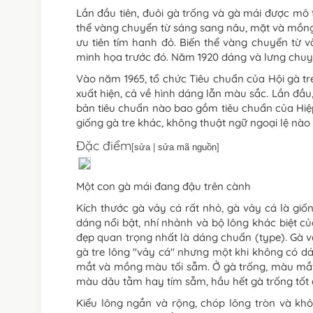
Lần đầu tiên, đuôi gà trống và gà mái được mô 
thể vàng chuyển từ sáng sang nâu, mặt và mồng 
ưu tiên tím hanh đỏ. Biến thể vàng chuyển từ 
minh họa trước đó. Năm 1920 dáng và lưng chuy
Vào năm 1965, tổ chức Tiêu chuẩn của Hội gà tr
xuất hiện, cả về hình dáng lẫn màu sắc. Lần đầu
bản tiêu chuẩn nào bao gồm tiêu chuẩn của Hiệ
giống gà tre khác, không thuật ngữ ngoại lệ nào
Đặc điểm
[
sửa
|
sửa mã nguồn
]
Một con gà mái đang đậu trên cành
Kích thước gà vảy cá rất nhỏ, gà vảy cá là giố
dáng nổi bật, nhí nhảnh và bộ lông khác biệt c
đẹp quan trọng nhất là dáng chuẩn (type). Gà v
gà tre lông "vảy cá" nhưng một khi không có d
mắt và mồng màu tối sẫm. Ở gà trống, màu mắt
màu dâu tằm hay tím sẫm, hầu hết gà trống tốt
Kiểu lông ngắn và rộng, chóp lông tròn và k