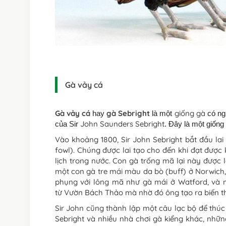
Gà vảy cá
Gà vảy cá
gà Sebright
giống gà
hay
là một
có ng
John Saunders Sebright
của Sir
. Đây là một giống
Vào khoảng 1800, Sir John Sebright bắt đầu lai 
fowl). Chúng được lai tạo cho đến khi đạt được
lịch trong nước. Con gà trống mã lại này được 
một con gà tre mái màu da bò (buff) ở Norwic
phụng với lông mã như gà mái ở Watford, và
từ Vườn Bách Thảo mà nhờ đó ông tạo ra biến th
Sir John cũng thành lập một câu lạc bộ để thúc
Sebright và nhiều nhà chơi gà kiểng khác, nhữn