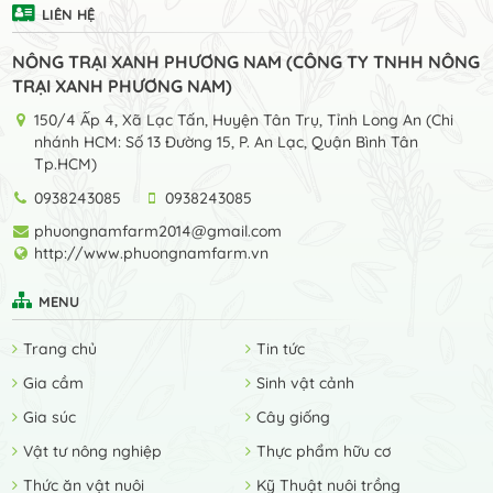
LIÊN HỆ
NÔNG TRẠI XANH PHƯƠNG NAM (CÔNG TY TNHH NÔNG
TRẠI XANH PHƯƠNG NAM)
150/4 Ấp 4, Xã Lạc Tấn, Huyện Tân Trụ, Tỉnh Long An (Chi
nhánh HCM: Số 13 Đường 15, P. An Lạc, Quận Bình Tân
Tp.HCM)
0938243085
0938243085
phuongnamfarm2014@gmail.com
http://www.phuongnamfarm.vn
MENU
Trang chủ
Tin tức
Gia cầm
Sinh vật cảnh
Gia súc
Cây giống
Vật tư nông nghiệp
Thực phẩm hữu cơ
Thức ăn vật nuôi
Kỹ Thuật nuôi trồng