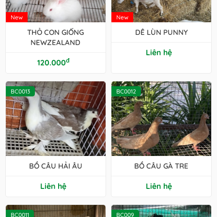
New
New
THỎ CON GIỐNG
DÊ LÙN PUNNY
NEWZEALAND
Liên hệ
đ
120.000
BC0013
BC0012
BỒ CÂU HẢI ÂU
BỒ CÂU GÀ TRE
Liên hệ
Liên hệ
BC0011
BC009