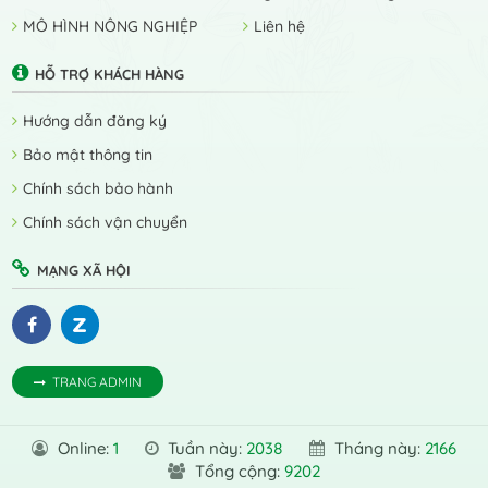
MÔ HÌNH NÔNG NGHIỆP
Liên hệ
HỖ TRỢ KHÁCH HÀNG
Hướng dẫn đăng ký
Bảo mật thông tin
Chính sách bảo hành
Chính sách vận chuyển
MẠNG XÃ HỘI
TRANG ADMIN
Online:
1
Tuần này:
2038
Tháng này:
2166
Tổng cộng:
9202