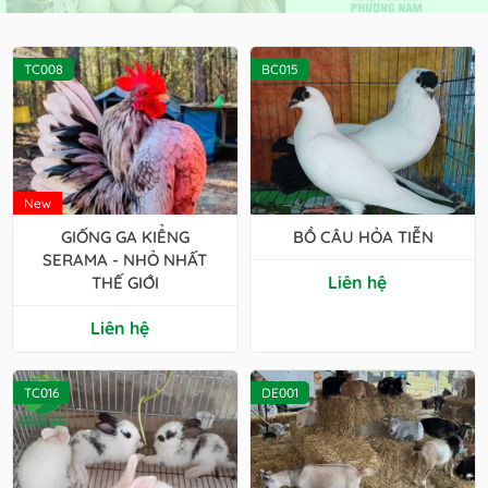
TC008
BC015
New
GIỐNG GA KIỂNG
BỒ CÂU HỎA TIỄN
SERAMA - NHỎ NHẤT
Liên hệ
THẾ GIỚI
Liên hệ
TC016
DE001