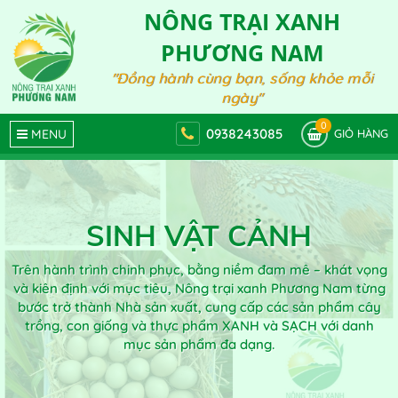
NÔNG TRẠI XANH
PHƯƠNG NAM
"Đồng hành cùng bạn, sống khỏe mỗi
ngày"
0
0938243085
MENU
GIỎ HÀNG
SINH VẬT CẢNH
Trên hành trình chinh phục, bằng niềm đam mê – khát vọng
và kiên định với mục tiêu, Nông trại xanh Phương Nam từng
bước trở thành Nhà sản xuất, cung cấp các sản phẩm cây
trồng, con giống và thực phẩm XANH và SẠCH với danh
mục sản phẩm đa dạng.