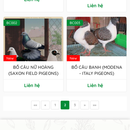
Liên hệ
BC002
BC003
New
New
BỒ CÂU NỮ HOÀNG
BỒ CÂU BANH (MODENA
(SAXON FIELD PIGEONS)
- ITALY PIGEONS)
Liên hệ
Liên hệ
««
«
1
2
3
»
»»